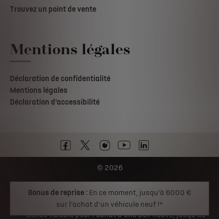
Trouvez un point de vente
Mentions légales
Déclaration de confidentialité
Mentions légales
Déclaration d'accessibilité
© 2026
Bonus de reprise :
En ce moment, jusqu'à 6000 €
DS Automobiles
sur l'achat d'un véhicule neuf !*
*Bonus valable pour l'achat d'une DS7 neuve, jusqu'au