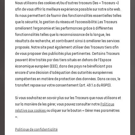
COMMENT ÇA MARCHE
Nous utilisons des cookies et/ou d’autres traceurs (les « Traceurs »)
afin de vous offrir la meilleure expérience possible sur notre site web.
Quels critères sont pris en compte dans le calcul d'une cote
Ils nous permettent de fournir des fonctionnalités essentielles telles
automobile ?
que la sécurité, la gestion du réseau et l’accessibilité.Les Traceurs
améliorent l’ergonomie et les performances grâce à différentes
fonctionnalités telles que la reconnaissance de la langue, les
En savoir plus
résultats de recherche, et contribuent ainsi à améliorer les services
proposés. Notre site peut également utiliser des Traceurs tiers afin
de vous proposer des publicités plus pertinentes. Certains Traceurs
peuvent être traités par des tiers situés en dehors de l’Espace
économique européen (EEE), dans des pays ne bénéficiant pas
encore d’une décision d’adéquation des autorités européennes
compétentes en matière de protection des données. Dans ce cas, le
transfert repose sur votre consentement (art. 49.1.a du RGPD).
Si vous souhaitez en savoir plus sur les Traceurs que nous utilisons et
sur la manière de les gérer, vous pouvez consulter notre
Politique
relative aux cookies
ou cliquer sur le bouton « Gérer mes paramètres
».
Politique de confidentialité