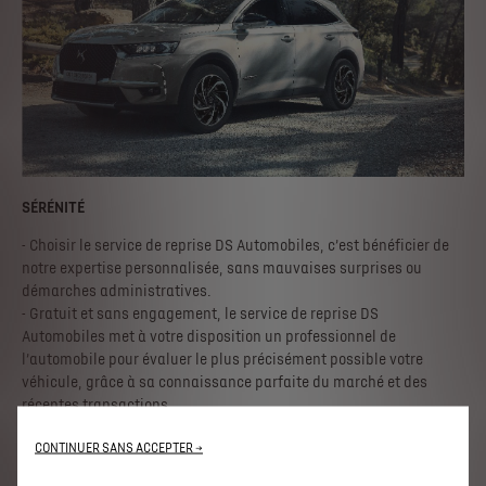
SÉRÉNITÉ
- Choisir le service de reprise DS Automobiles, c’est bénéficier de
notre expertise personnalisée, sans mauvaises surprises ou
démarches administratives.
- Gratuit et sans engagement, le service de reprise DS
Automobiles met à votre disposition un professionnel de
l’automobile pour évaluer le plus précisément possible votre
véhicule, grâce à sa connaissance parfaite du marché et des
récentes transactions.
CONTINUER SANS ACCEPTER →