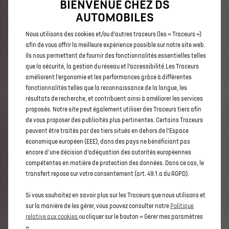
BIENVENUE CHEZ DS
AUTOMOBILES
Nous utilisons des cookies et/ou d’autres traceurs (les « Traceurs »)
afin de vous offrir la meilleure expérience possible sur notre site web.
Ils nous permettent de fournir des fonctionnalités essentielles telles
que la sécurité, la gestion du réseau et l’accessibilité.Les Traceurs
améliorent l’ergonomie et les performances grâce à différentes
fonctionnalités telles que la reconnaissance de la langue, les
résultats de recherche, et contribuent ainsi à améliorer les services
proposés. Notre site peut également utiliser des Traceurs tiers afin
de vous proposer des publicités plus pertinentes. Certains Traceurs
peuvent être traités par des tiers situés en dehors de l’Espace
économique européen (EEE), dans des pays ne bénéficiant pas
RAPIDITÉ
encore d’une décision d’adéquation des autorités européennes
compétentes en matière de protection des données. Dans ce cas, le
- En quelques minutes, renseignez en ligne les caractéristiques de
transfert repose sur votre consentement (art. 49.1.a du RGPD).
votre véhicule et recevez immédiatement l’estimation la plus
affinée possible de son prix.
Si vous souhaitez en savoir plus sur les Traceurs que nous utilisons et
sur la manière de les gérer, vous pouvez consulter notre
Politique
relative aux cookies
ou cliquer sur le bouton « Gérer mes paramètres
».