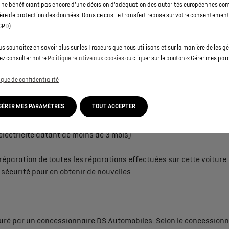
ramétrer votre boîte mails différemment. Si toutefois vous ne rece
 ne bénéficiant pas encore d’une décision d’adéquation des autorités européennes co
uissions vous transmettre votre estimation de reprise.
re de protection des données. Dans ce cas, le transfert repose sur votre consentement 
GPD).
us souhaitez en savoir plus sur les Traceurs que nous utilisons et sur la manière de les gé
estimation en ligne, vous choisissez votre point de vente DS Auto
ez consulter notre
Politique relative aux cookies
ou cliquer sur le bouton « Gérer mes pa
ique de confidentialité
ENDEZ-VOUS ?
table que vous veniez avec votre véhicule, muni des documents su
GÉRER MES PARAMÈTRES
TOUT ACCEPTER
ntité ou passeport)
’électricité datant de moins de 3 mois)
e réparation de toutes les réparations effectuées sur cette voiture
e sécurité pour en obtenir de nouvelles
suré par un concessionnaire DS Automobiles. Selon le concessionna