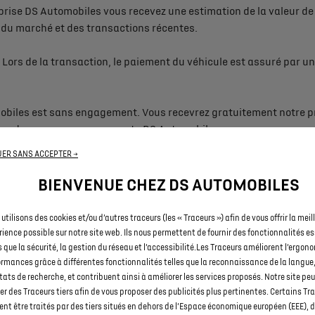
eprise DS Automobiles vous recevez une estimation de la valeur de
 du marché et des transactions récentes.
é. Lors de la transaction, le paiement du véhicule est assuré par 
obiles est sans engagement. Vous recevrez gratuitement notre pr
 rendez-vous avec nos experts DS Automobiles.
ER SANS ACCEPTER →
uit pour vous.
BIENVENUE CHEZ DS AUTOMOBILES
utilisons des cookies et/ou d’autres traceurs (les « Traceurs ») afin de vous offrir la meil
n’hésitez pas à nous contacter pour que nous puissions vous donner
ience possible sur notre site web. Ils nous permettent de fournir des fonctionnalités es
 sur le marché pour pouvoir être estimés à leur juste valeur.
s que la sécurité, la gestion du réseau et l’accessibilité.Les Traceurs améliorent l’ergono
rmances grâce à différentes fonctionnalités telles que la reconnaissance de la langue,
tats de recherche, et contribuent ainsi à améliorer les services proposés. Notre site p
ser des Traceurs tiers afin de vous proposer des publicités plus pertinentes. Certains Tr
 identifient à tort les emails de Reprise DS Automobiles comme de
ent être traités par des tiers situés en dehors de l’Espace économique européen (EEE), 